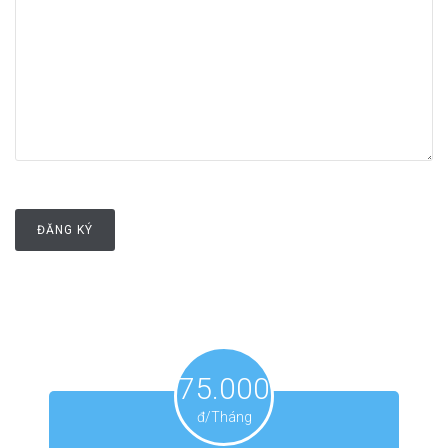
75.000
đ/Tháng