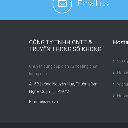
Email us
CÔNG TY TNHH CNTT &
Hosti
TRUYỀN THÔNG SỐ KHÔNG
SEO h
Chuyên cung cấp dịch vụ hosting chất
Hostin
lượng cao.
A : 68 Đường Nguyễn Huệ, Phường Bến
WordP
Nghé, Quận 1, TP.HCM
Hosti
E :
info@zero.vn