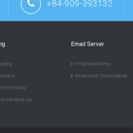
+84-909-393132
ng
Email Server
osting
Email Server Riêng
g giá rẻ
Email Server Chuyên Nghiệp
ress Hosting
ng chất lượng cao